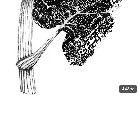
448px
2020, Mischtechnik
Auftragsarbeit für das Älplermagazin
«zAlp»
Rezepte für Alpen-Lasagne mit Gutem Heinrich, Pesto mit
Spitzwegerich, Blacken-Capuns, Brennnessel-Chips…